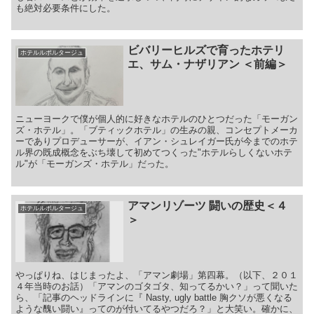
も絶対必要条件にした。
ビバリーヒルズで育ったホテリ
ホテルルポルタージュ
エ、サム・ナザリアン ＜前編＞
ニューヨークで僕が個人的に好きなホテルのひとつだった「モーガン
ズ・ホテル」。「ブティックホテル」の生みの親、コンセプトメーカ
ーでありプロデューサーが、イアン・シュレイガー氏が今までのホテ
ル界の既成概念をぶち壊して初めてつくった"ホテルらしくないホテ
ル"が「モーガンズ・ホテル」だった。
アマンリゾーツ 闘いの歴史＜４
ホテルルポルタージュ
＞
やっぱりね、はじまったよ、「アマン劇場」第四幕。（以下、２０１
４年当時のお話）「アマンのゴタゴタ、知ってるかい？」って聞いた
ら、「記事のヘッドラインに『 Nasty, ugly battle 胸クソが悪くなる
ような醜い闘い』ってのが付いてるやつだろ？」と大笑い。確かに、