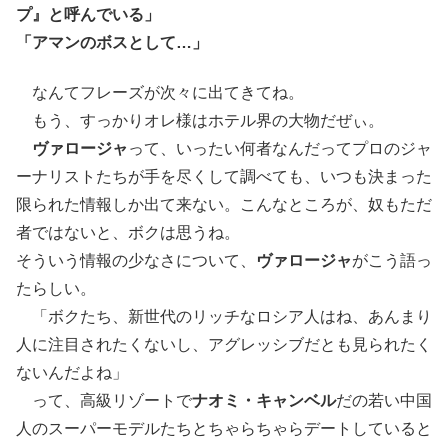
プ』と呼んでいる」
「アマンのボスとして…」
なんてフレーズが次々に出てきてね。
もう、すっかりオレ様はホテル界の大物だぜぃ。
ヴァロージャ
って、いったい何者なんだってプロのジャ
ーナリストたちが手を尽くして調べても、いつも決まった
限られた情報しか出て来ない。こんなところが、奴もただ
者ではないと、ボクは思うね。
そういう情報の少なさについて、
ヴァロージャ
がこう語っ
たらしい。
「ボクたち、新世代のリッチなロシア人はね、あんまり
人に注目されたくないし、アグレッシブだとも見られたく
ないんだよね」
って、高級リゾートで
ナオミ・キャンベル
だの若い中国
人のスーパーモデルたちとちゃらちゃらデートしていると