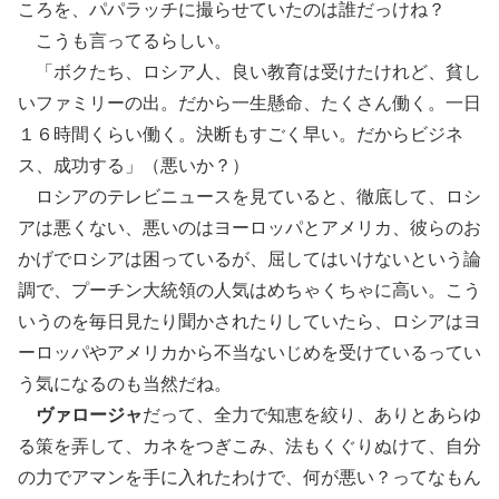
ころを、パパラッチに撮らせていたのは誰だっけね？
こうも言ってるらしい。
「ボクたち、ロシア人、良い教育は受けたけれど、貧し
いファミリーの出。だから一生懸命、たくさん働く。一日
１６時間くらい働く。決断もすごく早い。だからビジネ
ス、成功する」（悪いか？）
ロシアのテレビニュースを見ていると、徹底して、ロシ
アは悪くない、悪いのはヨーロッパとアメリカ、彼らのお
かげでロシアは困っているが、屈してはいけないという論
調で、プーチン大統領の人気はめちゃくちゃに高い。こう
いうのを毎日見たり聞かされたりしていたら、ロシアはヨ
ーロッパやアメリカから不当ないじめを受けているってい
う気になるのも当然だね。
ヴァロージャ
だって、全力で知恵を絞り、ありとあらゆ
る策を弄して、カネをつぎこみ、法もくぐりぬけて、自分
の力でアマンを手に入れたわけで、何が悪い？ってなもん