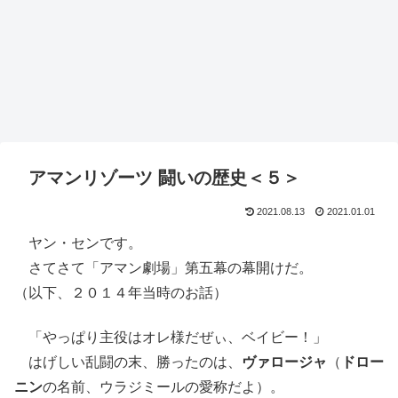
アマンリゾーツ 闘いの歴史＜５＞
2021.08.13
2021.01.01
ヤン・センです。
さてさて「アマン劇場」第五幕の幕開けだ。
（以下、２０１４年当時のお話）
「やっぱり主役はオレ様だぜぃ、ベイビー！」
はげしい乱闘の末、勝ったのは、
ヴァロージャ
（
ドロー
ニン
の名前、ウラジミールの愛称だよ）。