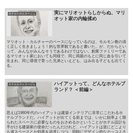
実にマリオットらしからぬ、マリ
ホテルルポルタージュ
オット家の内輪揉め
マリオット・カルチャーのベースになっているのは、モルモン教の清
く正しく生きましょう！的な世界観であると書いた。が、だからとい
って、みんながみんなそうであるわけではない。創業ファミリーであ
るマリオット家においても同様で、同じ両親のもとに同じ血を引いて
生まれ、同じ環境で育った兄弟といえども、はみ出る子どもも出てく
る。
ハイアットって、どんなホテルブ
ホテルルポルタージュ
ランド？ ＜前編＞
思えば1980年代のハイアットは建築インテリアに非常にこだわるホ
テルブランドだ。ハイアットが出てくる前までは、いかに効率よく限
られたスペースに必要なものをおさめるかということがホテル設計を
手がける建築家の使命だったんだけれど、ハイアットは逆にどこより
も省スペースとか効率を追求しつつ、同時にデザイン的なカッコよさ