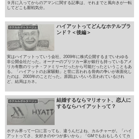
９月に入ってからのアマンに関する記事は、それまでと風向きが一転
してどこも厭戦気分。
ハイアットってどんなホテルブラ
ホテルルポルタージュ
ンド？＜後編＞
実はハイアットっていう会社、2009年に株式公開するまでいわゆる
非公開会社だった。オーナーのプリツカー家が銀行も持っているアメ
リカ有数のリッチ・ファミリーだったから可能だったということもあ
る。「ハイアットのお家騒動」と世に言われる骨肉の争いが表面化し
たのは、2003年のことだった。原因はいろいろ言われているけれ
ど、結局はカネ。
結婚するならマリオット、恋人に
ホテルルポルタージュ
するならハイアットって？
ホテル界って一口に言っても、違うんだよね、カルチャーが。「ハイ
アットってさ、女好きのやつが多いから」「GMでもおもしろくてカ