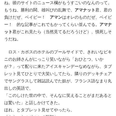
ね。彼のサイトのニュース欄がもうすごいのなんのって。
もうね、勝利の鬨、雄叫びの乱舞で、
アマナット
君、君の
負けだぜ、ベイビー！
アマン
はオレのものだぜ、ベイビ
ー！ 的な記事がこれでもかってくらい並んでる。
アマナ
ット
君がこれ見たら（当然見てるだろうけど）、憤死しそ
うだね。
ロス・カボスのホテルのプールサイドで、きれいなビキ
ニのお姉さんがにっこり笑いながら「おひとつ、いか
が？」って配りに来たアイスキャンデーなめながら、タブ
レット見てひとりで大笑いしてたら、隣りのデッキチェア
でサングラスして雑誌読んでた奴が、フランス語なまり丸
出しの英語で、
「このしけた世の中で、そんなに笑えることがまだあると
は驚いた」と話しかけてきた。
ほれ、と
タブレット見せてやったら、