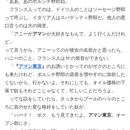
「ああ、あのボルシチ野郎ね」
フランス人ってのは、ドイツ人のことはソーセージ野郎
って呼ぶし、イタリア人はスパゲッティ野郎だ。他人の悪
口言うのは大の得意。
「アニーが
アマン
が大好きなもんで、よく行くんだけれ
ど」
って言うから、アニーってのが彼女の名前かと思ったら、
ハニーのこと。フランス人は H の発音ができない。
「
『
アマン東京
』
のお誘いとかってのがボクのところに
も来たけれど、ボルシチ野郎の資産を増やすのに加担した
くないから、行かないよ。それにしても、オイル価格の下
落で奴もそれどこじゃなくて、忙しいことだろうよ」
ってな話をしていたら、さっきからプールのへりのとこ
ろに首のせた変な格好をしていた奴が、
「ハーイ！ ボク、もう見てきたよ、
アマン東京
。オー
プン前にさ」