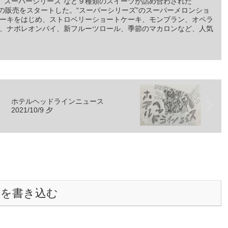
 “スーパーシリーズ”など９種類のスイーツが詰め合わされた
480円の販売をスタートした。“スーパーシリーズ”のスーパーメロンショ
ーキをはじめ、ストロベリーショートケーキ、モンブラン、オペラ
、ナポレオンパイ、新フルーツロール、季節のマカロンなど、人気
ホテルヘッドラインニュース
2021/10/9 夕
トを書き込む