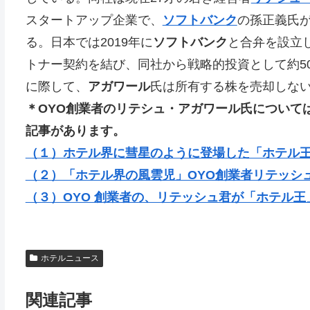
スタートアップ企業で、
ソフトバンク
の孫正義氏
る。日本では2019年に
ソフトバンク
と合弁を設立
トナー契約を結び、同社から戦略的投資として約50
に際して、
アガワール
氏は所有する株を売却しな
＊OYO創業者のリテシュ・アガワール氏について
記事があります。
（１）ホテル界に彗星のように登場した「ホテル
（２）「ホテル界の風雲児」OYO創業者リテッシ
（３）OYO 創業者の、リテッシュ君が「ホテル王
ホテルニュース
関連記事