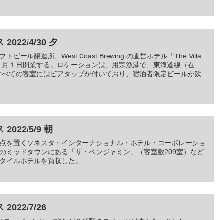
22/4/30 夕
醸造所、West Coast Brewing の直営ホテル「The Villa
数５室が、７月１日開業する。ロケーションは、用宗漁港で、東海道線（在
。すべての客室にはビアタップが付いており、宿泊者限定ビールが飲
22/5/9 朝
点を置くソネスタ・インターナショナル・ホテル・コーポレーショ
のミッドタウンにある「ザ・ベンジャミン」（客室数209室）など
タイルホテルを買収した。
22/7/26