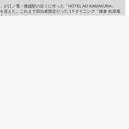
江ノ電・腰越駅の近くに作った「HOTEL AO KAMAKURA」
年を迎えた。これまで宿泊者限定だった１Fダイニング「鎌倉 松原庵
るようになった。
ホテルヘッドラインニュース
2021/10/12 朝
トを書き込む