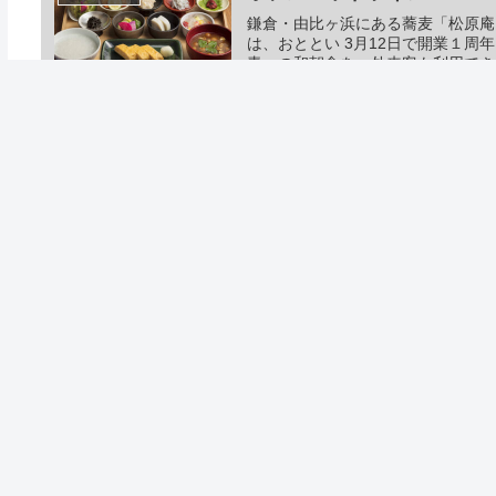
鎌倉・由比ヶ浜にある蕎麦「松原庵」が
は、おととい 3月12日で開業１周
青」の和朝食を、外来客も利用でき
ホテルヘッドラインニュース
2021/10/11 朝
コメント
コメン
ホーム
ホテルニュース