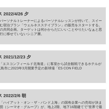
22/4/26 夕
パーソナルトレーナーによるパーソナルレッスンが付いて、スイー
む宿泊プラン「ウェルネスステイプラン」の販売をスタートする。
の共同企画。ターゲットは何かからだにいいことやりたいなぁと思
行に移せていないシニア層。
21/12/23 夕
新球場「エスコンフィールド北海道」に客室から試合観戦できるホテルが
に2023年3月開業予定の新球場「ES CON FIELD
22/2/6 朝
「ハイアット・オン・ザ・バンド上海」の国有企業への売却が決ま
団（シーマオ・グループ）が、地上2階、地下16階建てで”世界で最