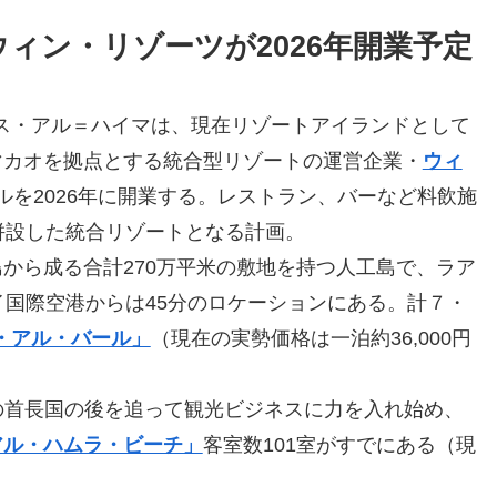
ィン・リゾーツが2026年開業予定
アス・アル＝ハイマは、現在リゾートアイランドとして
マカオを拠点とする統合型リゾートの運営企業・
ウィ
テルを2026年に開業する。レストラン、バーなど料飲施
併設した統合リゾートとなる計画。
から成る合計270万平米の敷地を持つ人工島で、ラア
イ国際空港からは45分のロケーションにある。計７・
ブ・アル・バール」
（現在の実勢価格は一泊約36,000円
の首長国の後を追って観光ビジネスに力を入れ始め、
アル・ハムラ・ビーチ」
客室数101室がすでにある（現