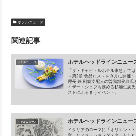
ホテルニュース
関連記事
ホテルヘッドラインニュース 20
ホテルニュース
「ザ・キャピトルホテル東急」では
～第2章 食品ロス～を８月に開催
理長 兼 副総支配人の曽我部俊典
イザー・シェフも務める杉浦仁志氏
ストにふるまうイベント。
ホテルヘッドラインニュース 20
ホテルニュース
イタリアのローマに「オリエント・
定、リノベーションがスタートした