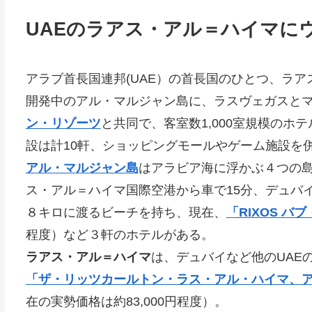
UAEのラアス・アル＝ハイマにウ
アラブ首長国連邦(UAE）の首長国のひとつ、ラ
開発中のアル・マルジャン島に、ラスヴェガスと
ン・リゾーツ
と共同で、客室数1,000室規模のホ
設は計10軒、ショッピングモールやゲーム施設を
アル・マルジャン島
はアラビア海に浮かぶ４つの島
ス・アル＝ハイマ国際空港から車で15分、デュバ
８キロに渡るビーチを持ち、現在、
「RIXOS バ
程度）など３軒のホテルがある。
ラアス・アル＝ハイマ
は、デュバイなど他のUAE
「ザ・リッツカールトン・ラス・アル・ハイマ、
在の実勢価格は約83,000円程度）。