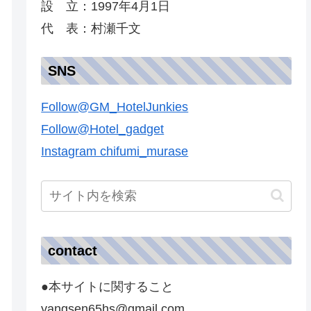
設 立：1997年4月1日
代 表：村瀬千文
SNS
Follow@GM_HotelJunkies
Follow@Hotel_gadget
Instagram chifumi_murase
contact
●本サイトに関すること
yangsen65hs@gmail.com