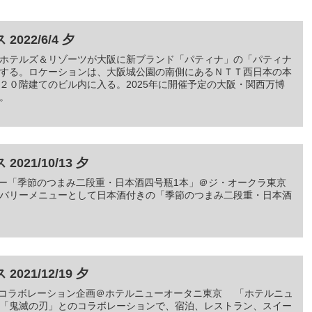
22/6/4 夕
ホテルズ＆リゾーツが大阪に新ブランド「パティナ」の「パティナ
開業する。ロケーションは、大阪城公園の南側にあるＮＴＴ西日本の本
２０階建てのビル内に入る。2025年に開催予定の大阪・関西万博
。
21/10/13 夕
メニュー「季節のつまみ二段重・日本酒四号瓶1本」＠ジ・オークラ東京
バリーメニューとして日本酒付きの「季節のつまみ二段重・日本酒
21/12/19 夕
」とのコラボレーション企画＠ホテルニューオータニ東京 「ホテルニュ
「鬼滅の刃」とのコラボレーションで、宿泊、レストラン、スイー