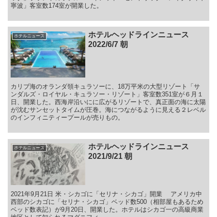
寧波」客室数174室が開業した。
ホテルヘッドラインニュース
ホテルニュース
2022/6/7 朝
カリブ海のオランダ領キュラソーに、18万平米の大型リゾート「サ
ンダルズ・ロイヤル・キュラソー・リゾート」客室数351室が６月１
日、開業した。西海岸沿いにに広がるリゾートで、真正面の海に太陽
が沈むサンセットタイムが圧巻。海につながるように見える２レベル
のインフィニティープールが売りもの。
ホテルヘッドラインニュース
ホテルニュース
2021/9/21 朝
2021年9月21日 米・シカゴに「セリナ・シカゴ」開業 アメリカ中
西部のシカゴに「セリナ・シカゴ」ベッド数500（相部屋もあるため
ベッド数表記）が9月20日、開業した。ホテルはシカゴ一の高級商業