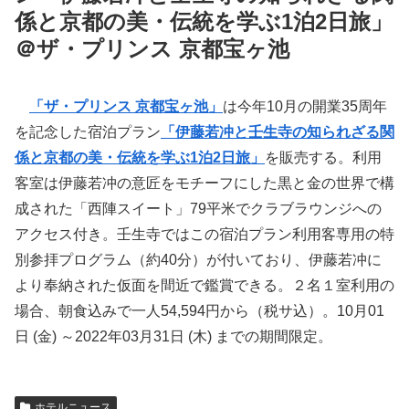
係と京都の美・伝統を学ぶ1泊2日旅」
＠ザ・プリンス 京都宝ヶ池
「ザ・プリンス 京都宝ヶ池」
は今年10月の開業35周年
を記念した宿泊プラン
「伊藤若冲と壬生寺の知られざる関
係と京都の美・伝統を学ぶ1泊2日旅」
を販売する。利用
客室は伊藤若冲の意匠をモチーフにした黒と金の世界で構
成された「西陣スイート」79平米でクラブラウンジへの
アクセス付き。壬生寺ではこの宿泊プラン利用客専用の特
別参拝プログラム（約40分）が付いており、伊藤若冲に
より奉納された仮面を間近で鑑賞できる。２名１室利用の
場合、朝食込みで一人54,594円から（税サ込）。10月01
日 (金) ～2022年03月31日 (木) までの期間限定。
ホテルニュース