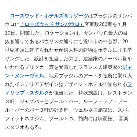
ローズウッド・ホテルズ＆リゾーツ
はブラジルのサンパ
ウロに
「ローズウッド サンパウロ」
客室数260室を１月
10日、開業した。ロケーションは、サンパウロ最大の目
抜き通りであるパウリスタ通りにも近い市の中心部。20
世紀初頭に建てられた元産婦人科の建物をホテルにリモデ
リングした。設計を担当したのは、建築家のノーベル賞を
いわれるプリツカー賞を受賞したフランス人建築家の
ジャ
ン・ヌンーヴェル
。地元ブラジルのアートを随所に取り入
れたインテリアデザインはデザイン・ホテルで知られる
フ
ィリップ・スタルク
が担当した。料飲施設は、レストラン
３軒、ジャズバーとプール・バー、ルーフトップ・プー
ル・バーのバー３軒の計６軒。ウェルネス施設は、スパ、
フィットネスジム、プール２つ。館内には映画館、 音楽
スタジオもある。