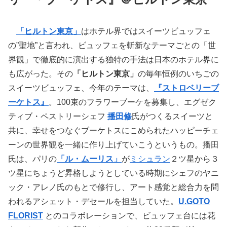
「ヒルトン東京」
はホテル界ではスイーツビュッフェ
の”聖地”と言われ、ビュッフェを斬新なテーマごとの「世
界観」で徹底的に演出する独特の手法は日本のホテル界に
も広がった。その
「ヒルトン東京」
の毎年恒例のいちごの
スイーツビュッフェ、今年のテーマは、
『ストロベリーブ
ーケトス』
。100束のフラワーブーケを募集し、エグゼク
ティブ・ペストリーシェフ
播田修
氏がつくるスイーツと
共に、幸せをつなぐブーケトスにこめられたハッピーチェ
ーンの世界観を一緒に作り上げていこうというもの。播田
氏は、パリの
「ル・ムーリス」
が
ミシュラン
２ツ星から３
ツ星にちょうど昇格しようとしている時期にシェフのヤニ
ック・アレノ氏のもとで修行し、アート感覚と総合力を問
われるアシェット・デセールを担当していた。
U.GOTO
FLORIST
とのコラボレーションで、ビュッフェ台には花