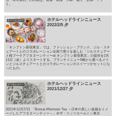
ト。
ホテルヘッドラインニュース
ホテルニュース
2022/2/5 夕
「キンプトン新宿東京」では、ファッション・ブランド、ジル・スチ
ュアートとのコラボレーション企画で香りを楽しむ「ジルスチュアー
ト桜ブーケアフタヌーンティーat キンプトン新宿東京」の提供を2月
11日（金）よりスタートする。ブランチメニュー5種から選べるメイ
ンとジルスチュアートとのコラボレーションのスイーツがセットにな
ったもの。
ホテルヘッドラインニュース
ホテルニュース
2021/12/27 夕
2021年12月27日 「Bonsai Afternoon Tea ～日本の美しい盆栽をイメ
ージしたアフタヌーンティー～」＠ザ・リッツカールトン東京