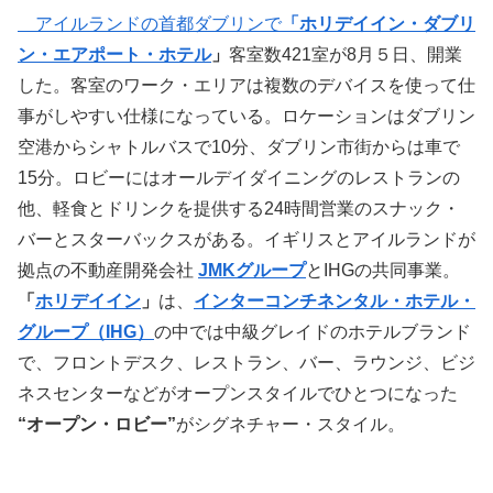
アイルランドの首都ダブリンで
「ホリデイイン・ダブリ
ン・エアポート・ホテル
」
客室数421室が8月５日、開業
した。客室のワーク・エリアは複数のデバイスを使って仕
事がしやすい仕様になっている。ロケーションはダブリン
空港からシャトルバスで10分、ダブリン市街からは車で
15分。ロビーにはオールデイダイニングのレストランの
他、軽食とドリンクを提供する24時間営業のスナック・
バーとスターバックスがある。イギリスとアイルランドが
拠点の不動産開発会社
JMKグループ
とIHGの共同事業。
「
ホリデイイン
」
は、
インターコンチネンタル・ホテル・
グループ（IHG）
の中では中級グレイドのホテルブランド
で、フロントデスク、レストラン、バー、ラウンジ、ビジ
ネスセンターなどがオープンスタイルでひとつになった
“オープン・ロビー”
がシグネチャー・スタイル。