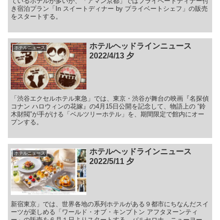
ているホテルが多いが、「アマン京都」ではプライベートディナー付
き宿泊プラン「In スイートディナー by プライベートシェフ」の販売
をスタートする。
ホテルヘッドラインニュース
ホテルニュース
2022/4/13 夕
「渋谷エクセルホテル東急」では、東京・渋谷が舞台の映画『名探偵
コナン ハロウィンの花嫁』の4月15日公開を記念して、物語上の “鈴
木財閥”が手がける「ベルツリーホテル」を、期間限定で館内にオー
プンする。
ホテルヘッドラインニュース
ホテルニュース
2022/5/11 夕
新宿東京」では、世界各地の系列ホテルがある９都市にちなんだスイ
ーツが楽しめる「ワールド・オブ・キンプトン アフタヌーンティ
ー」の販売を６月１日よりスタートする。バルセロナ、ニューヨー