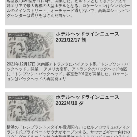
客室数1,080室が2月24日、開業した。ヒルトンとしてはアジア太平
洋エリアで最大規模の大型ホテルとなる。ロケーションはシンガポー
ルのメインストリート、オーチャード通り沿いで、高島屋ショッピン
グセンターは通りをはさんだ向かい。
ホテルヘッドラインニュース
ホテルニュース
2021/12/17 朝
2021年12月17日 米南部アトランタにハイアット系「トンプソン・バ
ックヘッド」開業 アメリカ南部、アトランタのバックヘッド地区
に「トンプソン・バックヘッド」客室数201室が開業した。ロケーシ
ョンはバックヘッドの再開発エリ
ホテルヘッドラインニュース
ホテルニュース
2022/4/10 夕
横浜の「レンブラントスタイル横浜関内」にセルフロウリュのフィン
ランド式プライベートサウナがオープンする。サウナビギナー向けの
スタンダードルームとサウナ熟練者向けのストロングルームの２タイ