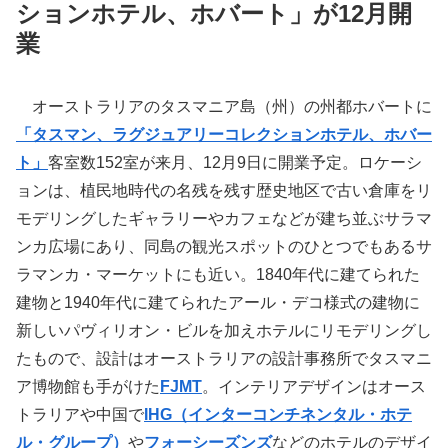
ションホテル、ホバート」が12月開
業
オーストラリアのタスマニア島（州）の州都ホバートに
「タスマン、ラグジュアリーコレクションホテル、ホバー
ト」
客室数152室が来月、12月9日に開業予定。ロケーシ
ョンは、植民地時代の名残を残す歴史地区で古い倉庫をリ
モデリングしたギャラリーやカフェなどが建ち並ぶサラマ
ンカ広場にあり、同島の観光スポットのひとつでもあるサ
ラマンカ・マーケットにも近い。1840年代に建てられた
建物と1940年代に建てられたアール・デコ様式の建物に
新しいパヴィリオン・ビルを加えホテルにリモデリングし
たもので、設計はオーストラリアの設計事務所でタスマニ
ア博物館も手がけた
FJMT
。インテリアデザインはオース
トラリアや中国で
IHG（インターコンチネンタル・ホテ
ル・グループ）
や
フォーシーズンズ
などのホテルのデザイ