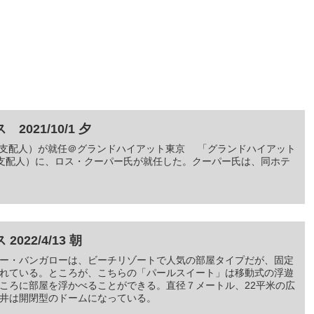
021/10/1 夕
M（総支配人）が就任＠グランドハイアット東京 「グランドハイアット
支配人）に、ロス・クーパー氏が就任した。クーパー氏は、同ホテ
22/4/13 朝
ー・バンガローは、ビーチリゾートで人気の部屋タイプだが、固定
れている。ところが、こちらの「パールスイート」は移動式の浮遊
ころに部屋を浮かべることができる。直径７メートル、22平米の広
井は開閉型のドームになっている。