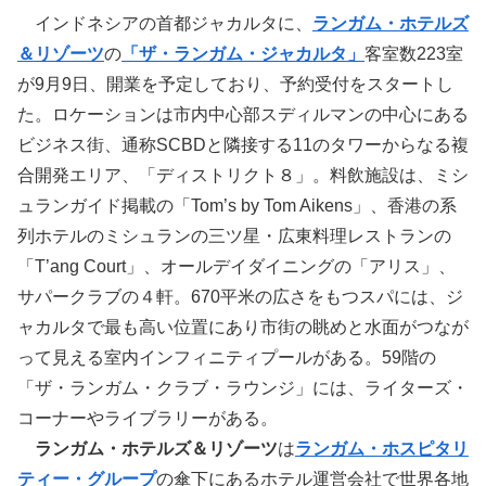
インドネシアの首都ジャカルタに、
ランガム・ホテルズ
＆リゾーツ
の
「ザ・ランガム・ジャカルタ」
客室数223室
が9月9日、開業を予定しており、予約受付をスタートし
た。ロケーションは市内中心部スディルマンの中心にある
ビジネス街、通称SCBDと隣接する11のタワーからなる複
合開発エリア、「ディストリクト８」。料飲施設は、ミシ
ュランガイド掲載の「Tom’s by Tom Aikens」、香港の系
列ホテルのミシュランの三ツ星・広東料理レストランの
「T’ang Court」、オールデイダイニングの「アリス」、
サパークラブの４軒。670平米の広さをもつスパには、ジ
ャカルタで最も高い位置にあり市街の眺めと水面がつなが
って見える室内インフィニティプールがある。59階の
「ザ・ランガム・クラブ・ラウンジ」には、ライターズ・
コーナーやライブラリーがある。
ランガム・ホテルズ＆リゾーツ
は
ランガム・ホスピタリ
ティー・グループ
の傘下にあるホテル運営会社で世界各地