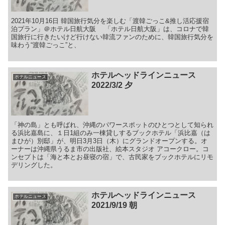
2021年10月16日 韓国旅行気分を楽しむ「渡韓ごっこ&推し活応援宿
泊プラン」＠ホテル日航大阪 「ホテル日航大阪」は、コロナで韓
国旅行に行きたいけど行けない韓流ファンのために、韓国旅行気分を
味わう“渡韓ごっこ”と、
ホテルヘッドラインニュース
ホテルニュース
2022/3/2 夕
「神の島」とも呼ばれ、沖縄のパワースポットのひとつとして知られ
る浜比嘉島に、１日1組のみ一棟貸しするブックホテル「浜比嘉（は
まひが）別邸」が、明日3月3日（木）にグランドオープンする。オ
ーナーは沖縄県うるま市の出版社、絵本スタジオ アコークロー。コ
ンセプトは「海と本とお昼寝の宿」で、古民家をブックホテルにリモ
デリングした。
ホテルヘッドラインニュース
ホテルニュース
2021/9/19 朝