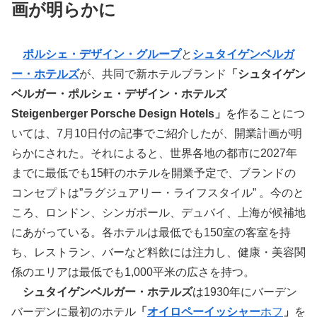
画が明らかに
ポルシェ・デザイン・グループ
と
シュタイゲンベルガ
ー・ホテルズ
が、共同で新ホテルブランド
「シュタイゲン
ベルガー・ポルシェ・デザイン・ホテルズ
Steigenberger Porsche Design Hotels」
を作ることにつ
いては、7月10日付の記事でご紹介したが、開業計画が明
らかにされた。それによると、世界各地の都市に2027年
までに最低でも15軒のホテルを開業予定で、ブランドの
コンセプトは”ラグジュアリー・ライフスタイル” 。今のと
ころ、ロンドン、シンガポール、デュバイ、上海が候補地
にあがっている。各ホテルは最低でも150室の客室を持
ち、レストラン、バーなど料飲には注力し、健康・美容関
係のエリアは最低でも1,000平米の広さを持つ。
シュタイゲンベルガー・ホテルズ
は1930年にバーデン
バーデンに最初のホテル
「
オイロペーイッシャー
ホフ
」
を