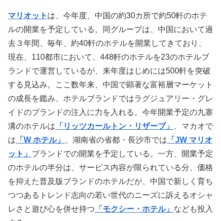
マリオット
は、今年度、中国の約30カ所で約50軒のホテ
ルの開業を予定している。同グループは、中国において過
去３年間、毎年、約40軒のホテルを開業してきており、
現在、110都市において、448軒のホテルを23のホテルブ
ランドで運営しているが、来年度はじめには500軒を突破
する見込み。ここ数年来、中国で顕著な富裕層マーケット
の成長を鑑み、ホテルブランドではラグジュアリー・グレ
イドのブランドの注入に力を入れる。今年開業予定の九寨
溝のホテルは
「リッツカールトン・リザーブ」
、マカオで
は
「W ホテル」
、湖南省の省都・長沙市では
「JW マリオ
ット」
ブランドでの開業を予定している。一方、開業予定
のホテルの半分は、サービス内容が限られている分、価格
を抑えた普及版ブランドのホテルだが、中国で新しく育ち
つつあるトレンド志向の若い世代のニーズに訴えるオシャ
レさと遊び心を併せ持つ
「モクシー・ホテル」
なども投入