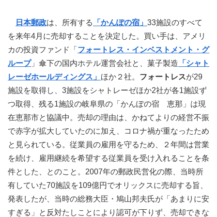
日本郵政
は、所有する
「かんぽの宿」
33施設のすべて
を来年4月に売却することを決定した。買い手は、アメリ
カの投資ファンド「
フォートレス・インベストメント・グ
ループ
」傘下の国内ホテル運営会社と、菓子製造
「シャト
レーゼホールディングス」
ほか２社。
フォートレス
が29
施設を取得し、3施設をシャトレーゼほか2社が各1施設ず
つ取得、残る1施設の岐阜県の「かんぽの宿 恵那」は現
在恵那市と協議中。売却の理由は、かねてよりの経営不振
で赤字が拡大していたのに加え、コロナ禍が重なったため
と見られている。従業員の雇用を守るため、２年間は営業
を続け、雇用継続を希望する従業員を受け入れることを条
件とした、とのこと。2007年の郵政民営化の際、当時所
有していた70施設を109億円でオリックスに売却する旨、
発表したが、当時の総務大臣・鳩山邦夫氏が「あまりに安
すぎる」と反対たしことにより認可が下りず、売却できな