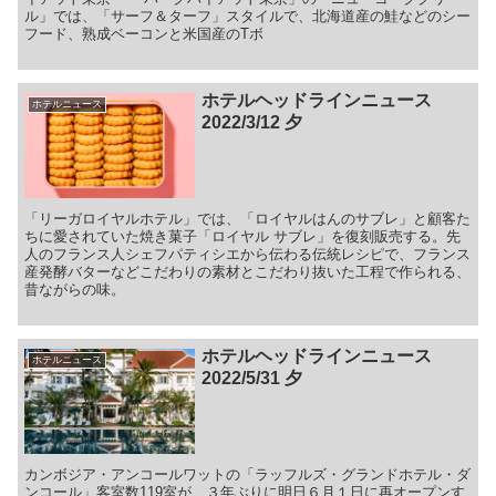
ル」では、「サーフ＆ターフ」スタイルで、北海道産の鮭などのシー
フード、熟成ベーコンと米国産のTボ
ホテルヘッドラインニュース
ホテルニュース
2022/3/12 夕
「リーガロイヤルホテル」では、「ロイヤルはんのサブレ」と顧客た
ちに愛されていた焼き菓子「ロイヤル サブレ」を復刻販売する。先
人のフランス人シェフパティシエから伝わる伝統レシピで、フランス
産発酵バターなどこだわりの素材とこだわり抜いた工程で作られる、
昔ながらの味。
ホテルヘッドラインニュース
ホテルニュース
2022/5/31 夕
カンボジア・アンコールワットの「ラッフルズ・グランドホテル・ダ
ンコール」客室数119室が、３年ぶりに明日６月１日に再オープンす