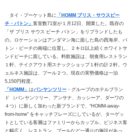
タイ・プーケット島に
「HOMM ブリス・サウスビー
チ・パトン」
客室数71室が１月12日、開業した。既存の
「ザ ブリス サウス ビーチ パトン」をリブランドしたも
の。ロケーションはアンダマン海に面した島の西海岸、パ
トン・ビーチの南端に位置し、２キロ以上続くホワイトサ
ンドビーチに面している。料飲施設は、朝食用レストラン
１軒、テイクアウト用スナックショップ１軒の計２軒。ウ
ェルネス施設は、プール２つ。現在の実勢価格は一泊
5,150円程度。
「HOMM」
は
バンヤンツリー
・グループのホテルブラン
ド （バンヤンツリー、アンサナ、カッシーア、ダーワの
４つ）に新しく加わった新ブランドで、“HOMM-away-
from-home” をキャッチフレーズにしているが、ターゲッ
トとしている客層はファミリーからカップル、ビジネス客
と幅広く、レストラン、プールなど一通りの施設があっ